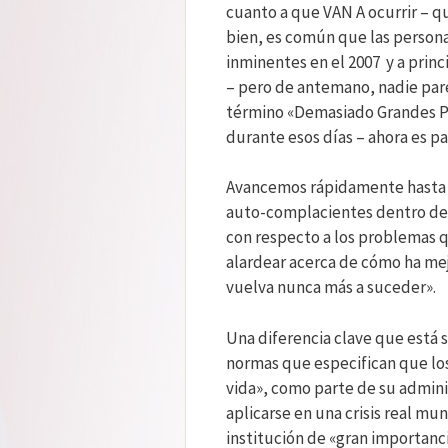
cuanto a que VAN A ocurrir – qu
bien, es común que las person
inminentes en el 2007 y a princ
– pero de antemano, nadie par
término «Demasiado Grandes Pa
durante esos días – ahora es pa
Avancemos rápidamente hasta e
auto-complacientes dentro del 
con respecto a los problemas qu
alardear acerca de cómo ha mej
vuelva nunca más a suceder».
Una diferencia clave que está 
normas que especifican que l
vida», como parte de su adminis
aplicarse en una crisis real mu
institución de «gran importanci