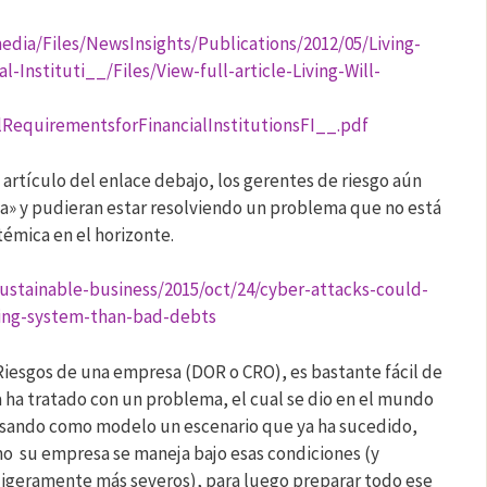
dia/Files/NewsInsights/Publications/2012/05/Living-
-Instituti__/Files/View-full-article-Living-Will-
lRequirementsforFinancialInstitutionsFI__.pdf
artículo del enlace debajo, los gerentes de riesgo aún
a» y pudieran estar resolviendo un problema que no está
témica en el horizonte.
ustainable-business/2015/oct/24/cyber-attacks-could-
ing-system-than-bad-debts
 Riesgos de una empresa (DOR o CRO), es bastante fácil de
a ha tratado con un problema, el cual se dio en el mundo
usando como modelo un escenario que ya ha sucedido,
o su empresa se maneja bajo esas condiciones (y
ligeramente más severos), para luego preparar todo ese