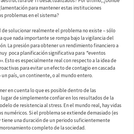
fraestructura de TI desactualizados? Por último, ¿Dónde
eglamentación para mantener estas instituciones
os problemas en el sistema?
de solucionar realmente el problema no existe – sólo
a que nada importante se rompa bajo la vigilancia del
ón. La presión para obtener un rendimiento financiero a
uy poca planificación significativa para “eventos
o». Esto es especialmente real con respecto a la idea de
activas para evitar un efecto de contagio en cascada
 un país, un continente, o al mundo entero.
ner en cuenta lo que es posible dentro de las
 lugar de simplemente confiar en los resultados de la
elo de resistencia al stress. En el mundo real, hay vidas
dos numéricos. Si el problema se extiende demasiado (es
 y tiene una duración de un periodo suficientemente
esmoronamiento completo de la sociedad.