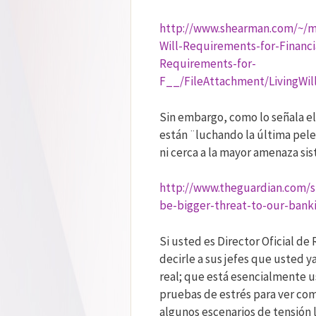
http://www.shearman.com/~/me
Will-Requirements-for-Financial
Requirements-for-
F__/FileAttachment/LivingWil
Sin embargo, como lo señala el 
están ¨luchando la última pele
ni cerca a la mayor amenaza sis
http://www.theguardian.com/s
be-bigger-threat-to-our-bank
Si usted es Director Oficial de
decirle a sus jefes que usted y
real; que está esencialmente 
pruebas de estrés para ver com
algunos escenarios de tensión 