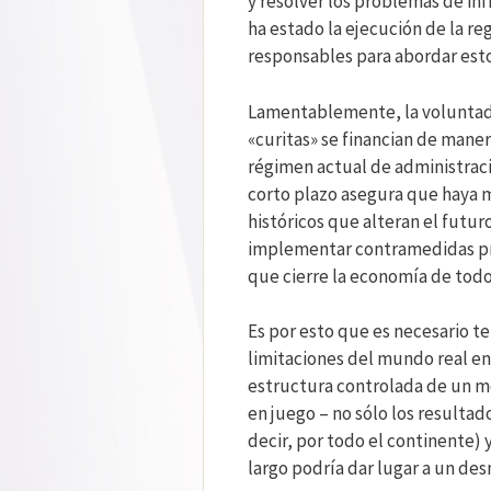
y resolver los problemas de in
ha estado la ejecución de la r
responsables para abordar est
Lamentablemente, la voluntad 
«curitas» se financian de maner
régimen actual de administraci
corto plazo asegura que haya m
históricos que alteran el futur
implementar contramedidas pro
que cierre la economía de todo
Es por esto que es necesario te
limitaciones del mundo real en
estructura controlada de un mod
en juego – no sólo los resulta
decir, por todo el continente)
largo podría dar lugar a un d