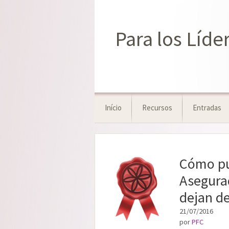
Saltar
al
contenido
Para los Líd
Início
Recursos
Entradas
Cómo pu
Asegurad
dejan d
21/07/2016
por
PFC