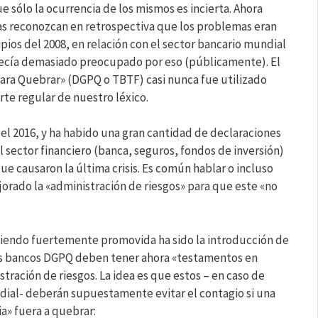
e sólo la ocurrencia de los mismos es incierta. Ahora
as reconozcan en retrospectiva que los problemas eran
ipios del 2008, en relación con el sector bancario mundial
ecía demasiado preocupado por eso (públicamente). El
ra Quebrar» (DGPQ o TBTF) casi nunca fue utilizado
rte regular de nuestro léxico.
l 2016, y ha habido una gran cantidad de declaraciones
sector financiero (banca, seguros, fondos de inversión)
e causaron la última crisis. Es común hablar o incluso
orado la «administración de riesgos» para que este «no
siendo fuertemente promovida ha sido la introducción de
os bancos DGPQ deben tener ahora «testamentos en
tración de riesgos. La idea es que estos – en caso de
ndial- deberán supuestamente evitar el contagio si una
a» fuera a quebrar: