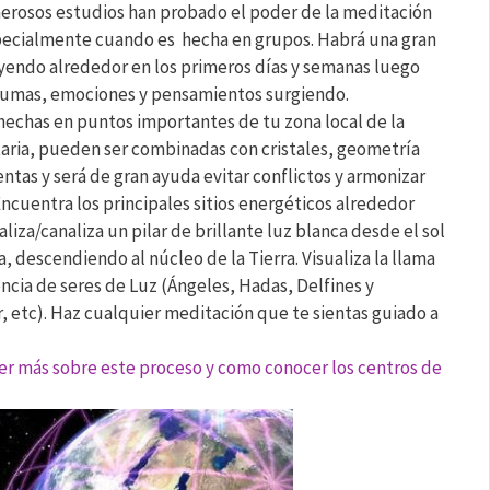
erosos estudios han probado el poder de la meditación
pecialmente cuando es hecha en grupos. Habrá una gran
yendo alrededor en los primeros días y semanas luego
umas, emociones y pensamientos surgiendo.
echas en puntos importantes de tu zona local de la
etaria, pueden ser combinadas con cristales, geometría
ntas y será de gran ayuda evitar conflictos y armonizar
Encuentra los principales sitios energéticos alrededor
ualiza/canaliza un pilar de brillante luz blanca desde el sol
a, descendiendo al núcleo de la Tierra. Visualiza la llama
tencia de seres de Luz (Ángeles, Hadas, Delfines y
r, etc). Haz cualquier meditación que te sientas guiado a
er más sobre este proceso y como conocer los centros de