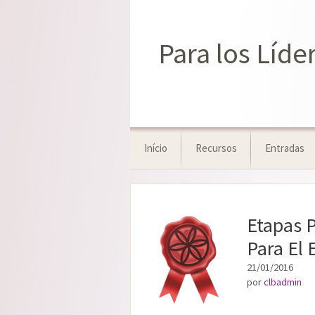
Saltar
al
contenido
Para los Líd
Início
Recursos
Entradas
Etapas P
Para El 
21/01/2016
por
clbadmin