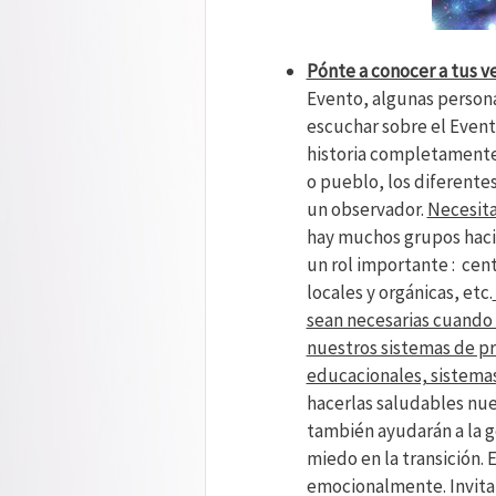
Pónte a conocer a tus ve
Evento, algunas persona
escuchar sobre el Event
historia completamente
o pueblo, los diferente
un observador.
Necesita
hay muchos grupos hac
un rol importante : cen
locales y orgánicas, etc.
sean necesarias cuando 
nuestros sistemas de pr
educacionales, sistemas
hacerlas saludables nu
también ayudarán a la g
miedo en la transición. 
emocionalmente. Invita a