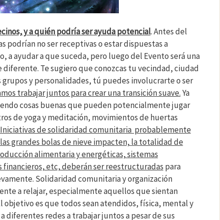
cinos, y a quién podría ser ayuda potencial
. Antes del
s podrían no ser receptivas o estar dispuestas a
o, a ayudar a que suceda, pero luego del Evento será una
 diferente. Te sugiero que conozcas tu vecindad, ciudad
s grupos y personalidades, tú puedes involucrarte o ser
mos trabajar juntos para crear una transición suave.
Ya
iendo cosas buenas que pueden potencialmente jugar
tros de yoga y meditación, movimientos de huertas
Iniciativas de solidaridad comunitaria probablemente
las grandes bolas de nieve impacten, la totalidad de
oducción alimentaria y energéticas, sistemas
 financieros, etc, deberán ser reestructuradas
para
evamente. Solidaridad comunitaria y organización
ente a relajar, especialmente aquellos que sientan
El objetivo es que todos sean atendidos, física, mental y
 diferentes redes a trabajar juntos a pesar de sus