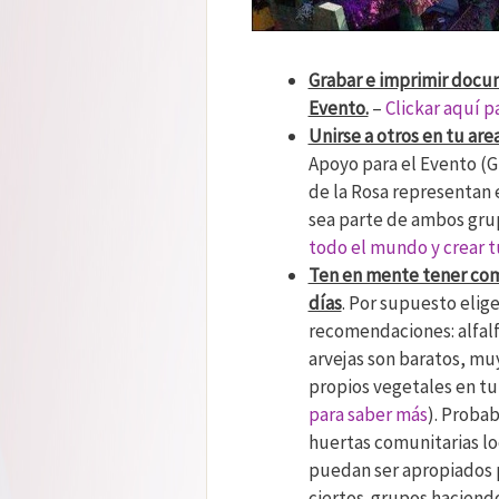
Grabar e imprimir docu
Evento.
–
Clickar aquí p
Unirse a otros en tu are
Apoyo para el Evento (
de la Rosa representan
sea parte de ambos gru
todo el mundo y crear tu
Ten en mente tener com
días
. Por supuesto elig
recomendaciones: alfalf
arvejas son baratos, muy
propios vegetales en tu
para saber más
). Proba
huertas comunitarias lo
puedan ser apropiados p
ciertos grupos haciend