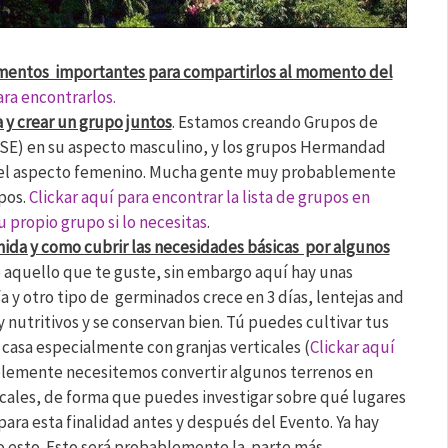
mentos importantes para compartirlos al momento del
ara encontrarlos.
a y crear un grupo juntos
. Estamos creando Grupos de
GSE) en su aspecto masculino, y los grupos Hermandad
 el aspecto femenino. Mucha gente muy probablemente
pos.
Clickar aquí para encontrar la lista de grupos en
 propio grupo si lo necesitas
.
ida y como cubrir las necesidades básicas por algunos
e aquello que te guste, sin embargo aquí hay unas
a y otro tipo de germinados crece en 3 días, lentejas and
 nutritivos y se conservan bien. Tú puedes cultivar tus
 casa especialmente con granjas verticales (
Clickar aquí
blemente necesitemos convertir algunos terrenos en
cales, de forma que puedes investigar sobre qué lugares
ara esta finalidad antes y después del Evento. Ya hay
o esto. Esto será probablemente la parte más